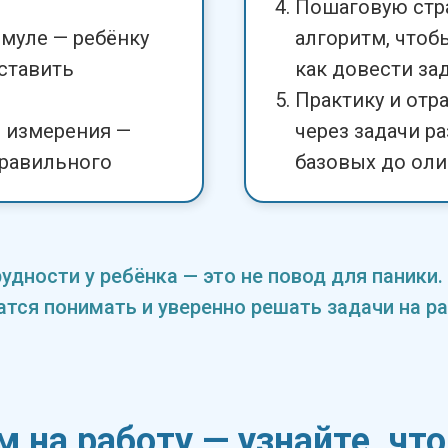
Пошаговую стр
рмуле — ребёнку
алгоритм, чтобы
ставить
как довести зад
Практику и отр
 измерения —
через задачи р
правильного
базовых до ол
рудности у ребёнка — это не повод для паник
атся понимать и уверенно решать задачи на ра
м на работу — узнайте, чт