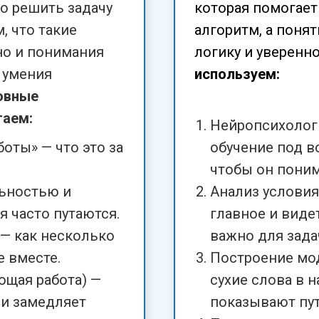
но решить задачу
которая помогает
, что такие
алгоритм, а понят
 но и понимания
логику и уверенно
 умения
используем:
овные
таем:
Нейропсихолог
оты» — что это за
обучение под в
чтобы он понима
ьностью и
Анализ условия
 часто путаются.
главное и видет
— как несколько
важно для зада
 вместе.
Построение мо
ющая работа) —
сухие слова в 
ли замедляет
показывают пут