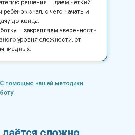
атегию решения — даём чёткий
 ребёнок знал, с чего начать и
ачу до конца.
аботку — закрепляем уверенность
азного уровня сложности, от
импиадных.
и. С помощью нашей методики
боту.
о даётся сложно