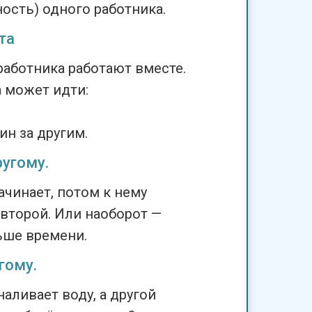
ость) одного работника.
та
работника работают вместе.
 может идти:
дин за другим.
ругому.
ачинает, потом к нему
второй. Или наоборот —
ьше времени.
гому.
аливает воду, а другой