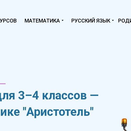
КУРСОВ
МАТЕМАТИКА
РУССКИЙ ЯЗЫК
РОД
для 3–4 классов —
Задачи на работ
оле
ике "Аристотель"
Задачи на работу
е