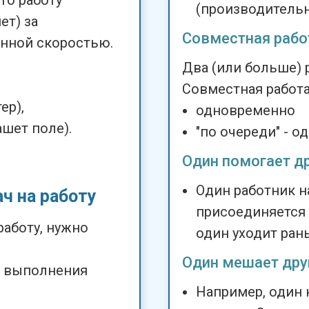
то работу
(производительн
ет) за
Совместная рабо
ённой скоростью.
Два (или больше) 
Совместная работа
ер),
одновременно
шет поле).
"по очереди" - о
Один помогает д
Один работник н
ч на работу
присоединяется 
работу, нужно
один уходит ран
Один мешает дру
ь выполнения
Например, один н