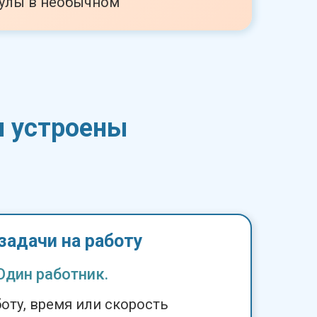
улы в необычном
ни устроены
задачи на работу
Один работник.
боту, время или скорость