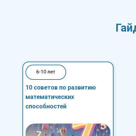
Гай
6-10 лет
10 советов по развитию
математических
способностей