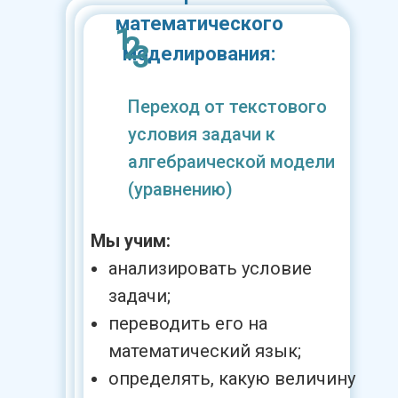
математического
1
2
3
моделирования:
Переход от текстового
условия задачи к
алгебраической модели
(уравнению)
Мы учим:
анализировать условие
задачи;
переводить его на
математический язык;
определять, какую величину