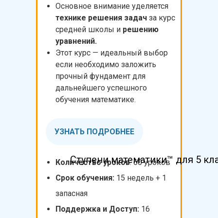
Основное внимание уделяется
технике решения задач
за курс
средней школы и
решению
уравнений.
Этот курс — идеальный выбор
если необходимо заложить
прочный фундамент для
дальнейшего успешного
обучения математике.
УЗНАТЬ ПОДРОБНЕЕ
Ступени математики™ для 5 кл
Количество уроков
: 60 уроков
Срок обучения:
15
недель + 1
запасная
Поддержка и Доступ:
16