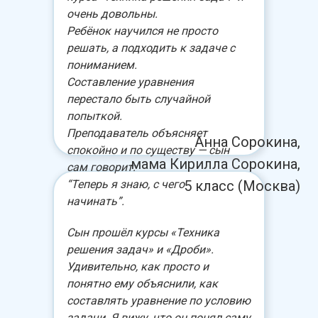
очень довольны.
Ребёнок научился не просто
решать, а подходить к задаче с
пониманием.
Составление уравнения
перестало быть случайной
попыткой.
Преподаватель объясняет
Анна Сорокина,
спокойно и по существу — сын
мама Кирилла Сорокина,
сам говорит:
“Теперь я знаю, с чего
5 класс (Москва)
начинать”.
Сын прошёл курсы «Техника
решения задач» и «Дроби».
Удивительно, как просто и
понятно ему объяснили, как
составлять уравнение по условию
задачи. Я вижу, что он понял саму