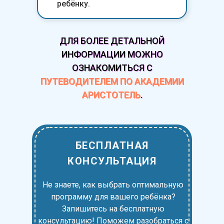
ребёнку.
ДЛЯ БОЛЕЕ ДЕТАЛЬНОЙ
ДЛЯ БОЛЕЕ ДЕТАЛЬНОЙ
ИНФОРМАЦИИ МОЖНО
ИНФОРМАЦИИ МОЖНО
ОЗНАКОМИТЬСЯ С
ОЗНАКОМИТЬСЯ С
ПУТЕВОДИТЕЛЕМ ПО АКАДЕМИИ
ПУТЕВОДИТЕЛЕМ ПО АКАДЕМИИ
АРИСТОТЕЛЬ
.
АРИСТОТЕЛЬ
.
БЕСПЛАТНАЯ
КОНСУЛЬТАЦИЯ
Не знаете, как выбрать оптимальную
программу для вашего ребёнка?
Запишитесь на бесплатную
консультацию! Поможем разобраться с