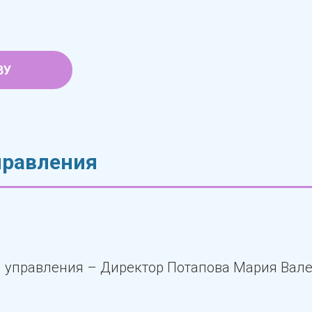
ВУ
правления
 управления – Директор Потапова Мария Вал