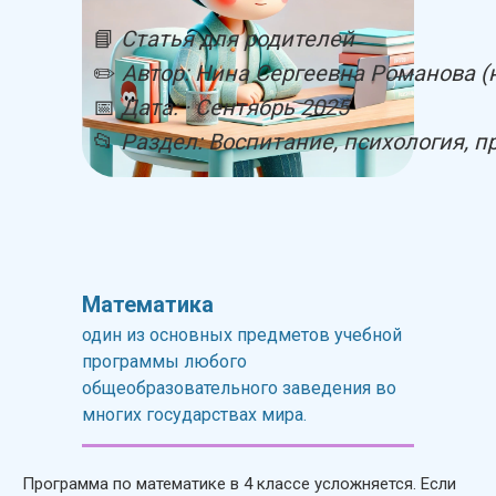
📘
Статья для родителей
✏️
Автор: Нина Сергеевна Романова (
📅
Дата: · Сентябрь 2025
📂
Раздел: Воспитание, психология, п
Математика
один из основных предметов учебной
программы любого
общеобразовательного заведения во
многих государствах мира.
Программа по математике в 4 классе усложняется. Если