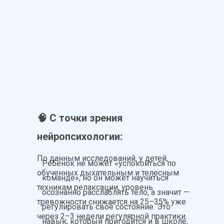
🧠 С точки зрения
нейропсихологии:
По данным исследований, у детей,
Ребёнок не может «успокоиться по
обученных дыхательным и телесным
команде», но он может научиться
техникам релаксации, уровень
осознанно расслаблять тело, а значит —
тревожности снижается на 25–35% уже
регулировать своё состояние. Это
через 2–3 недели регулярной практики.
навык, который пригодится и в школе,