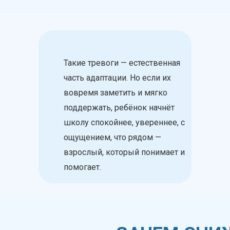
В этой статье мы собрали
8
научно обоснованных, но
простых для внедрения
Такие тревоги — естественная
часть адаптации. Но если их
методов,
вовремя заметить и мягко
которые помогут
поддержать, ребёнок начнёт
родителям подготовить
школу спокойнее, увереннее, с
ребёнка к школе
ощущением, что рядом —
не только интеллектуально,
взрослый, который понимает и
но и эмоционально.
помогает.