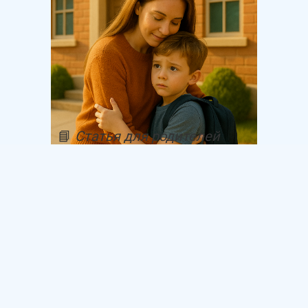
📘
Статья для родителей
✏️
Автор: Нина Сергеевна Романова (
📅
Дата: · Сентябрь 2025
📂
Раздел: Воспитание, психология, п