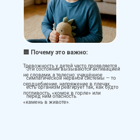
🟦 Почему это важно:
Тревожность у детей часто проявляется
Эти состояния вызываются активацией
не словами, а телесно: учащённое
симпатической нервной системы — то
сердцебиение, напряжение в плечах,
есть организм реагирует так, как будто
потливость, «комок в горле» или
перед ним опасность.
«камень в животе».