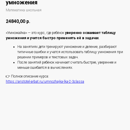
умножения
Математика школьная
24840,00
р.
«Умножайка» — это курс, где ребёнок
уверенно осваивает таблицу
умножения и учится быстро применять её в задачах
.
На занятиях дети тренируют умножение и деление, разбирают
типичные ошибки и учатся использовать таблицу умножения при
решении примеров и текстовых задач.
После занятий ребёнок начинает считать быстрее, увереннее и
меньше ошибается в вычислениях.
👉 Полное описание курса:
https://aristotel-arbat.ru/umnozhajka-lka-2-3classa